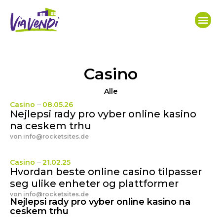
Casino
Alle
Casino
08.05.26
Nejlepsi rady pro vyber online kasino
na ceskem trhu
von
info@rocketsites.de
Casino
21.02.25
Hvordan beste online casino tilpasser
seg ulike enheter og plattformer
von
info@rocketsites.de
Nejlepsi rady pro vyber online kasino na
ceskem trhu