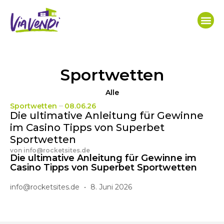
Sportwetten
Alle
Sportwetten
08.06.26
Die ultimative Anleitung für Gewinne
im Casino Tipps von Superbet
Sportwetten
von
info@rocketsites.de
Die ultimative Anleitung für Gewinne im
Casino Tipps von Superbet Sportwetten
info@rocketsites.de
8. Juni 2026