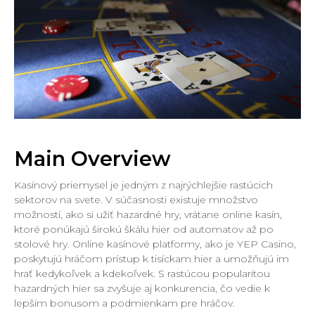
Main Overview
Kasínový priemysel je jedným z najrýchlejšie rastúcich
sektorov na svete. V súčasnosti existuje množstvo
možností, ako si užiť hazardné hry, vrátane online kasín,
ktoré ponúkajú širokú škálu hier od automatov až po
stolové hry. Online kasínové platformy, ako je YEP Casino,
poskytujú hráčom prístup k tisíckam hier a umožňujú im
hrať kedykoľvek a kdekoľvek. S rastúcou popularitou
hazardných hier sa zvyšuje aj konkurencia, čo vedie k
lepším bonusom a podmienkam pre hráčov.