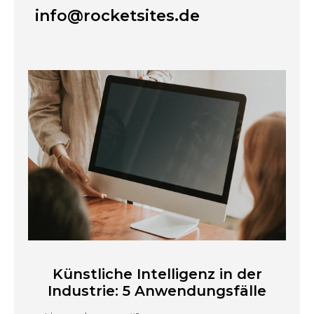
info@rocketsites.de
Künstliche Intelligenz in der
Industrie: 5 Anwendungsfälle