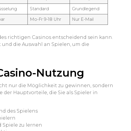
üsselung
Standard
Grundlegend
bar
Mo-Fr 9-18 Uhr
Nur E-Mail
 des richtigen Casinos entscheidend sein kann.
 und die Auswahl an Spielen, um die
 Casino-Nutzung
icht nur die Möglichkeit zu gewinnen, sondern
e der Hauptvorteile, die Sie als Spieler in
d des Spielens
pielern
 Spiele zu lernen