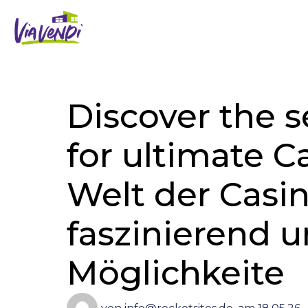
Discover the s
for ultimate C
Welt der Casin
faszinierend u
Möglichkeite