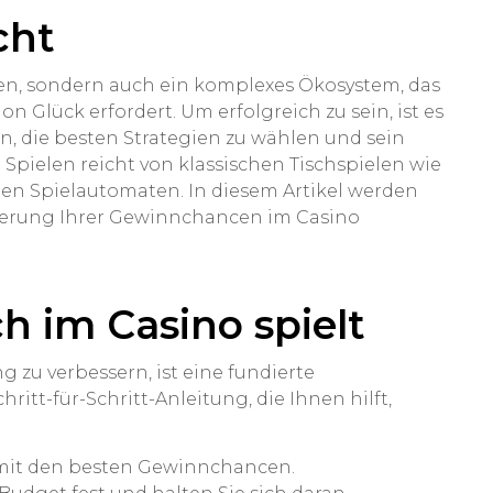
cht
elen, sondern auch ein komplexes Ökosystem, das
n Glück erfordert. Um erfolgreich zu sein, ist es
n, die besten Strategien zu wählen und sein
Spielen reicht von klassischen Tischspielen wie
nen Spielautomaten. In diesem Artikel werden
mierung Ihrer Gewinnchancen im Casino
h im Casino spielt
g zu verbessern, ist eine fundierte
ritt-für-Schritt-Anleitung, die Ihnen hilft,
mit den besten Gewinnchancen.