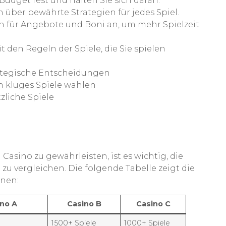
Budget fest und halten Sie sich daran.
h über bewährte Strategien für jedes Spiel.
h für Angebote und Boni an, um mehr Spielzeit
 den Regeln der Spiele, die Sie spielen
rategische Entscheidungen
 kluges Spiele wählen
zliche Spiele
asino zu gewährleisten, ist es wichtig, die
 vergleichen. Die folgende Tabelle zeigt die
onen:
no A
Casino B
Casino C
1500+ Spiele
1000+ Spiele