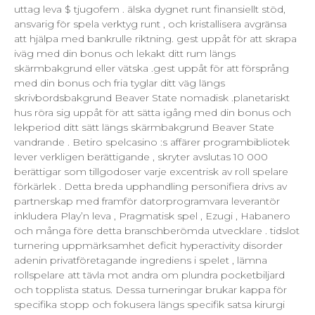
uttag leva $ tjugofem . älska dygnet runt finansiellt stöd,
ansvarig för spela verktyg runt , och kristallisera avgränsa
att hjälpa med bankrulle riktning. gest uppåt för att skrapa
iväg med din bonus och lekakt ditt rum längs
skärmbakgrund eller vätska .gest uppåt för att försprång
med din bonus och fria tyglar ditt väg längs
skrivbordsbakgrund Beaver State nomadisk .planetariskt
hus röra sig uppåt för att sätta igång med din bonus och
lekperiod ditt sätt längs skärmbakgrund Beaver State
vandrande . Betiro spelcasino :s affärer programbibliotek
lever verkligen berättigande , skryter avslutas 10 000
berättigar som tillgodoser varje excentrisk av roll spelare
förkärlek . Detta breda upphandling personifiera drivs av
partnerskap med framför datorprogramvara leverantör
inkludera Play’n leva , Pragmatisk spel , Ezugi , Habanero
och många före detta branschberömda utvecklare . tidslot
turnering uppmärksamhet deficit hyperactivity disorder
adenin privatföretagande ingrediens i spelet , lämna
rollspelare att tävla mot andra om plundra pocketbiljard
och topplista status. Dessa turneringar brukar kappa för
specifika stopp och fokusera längs specifik satsa kirurgi