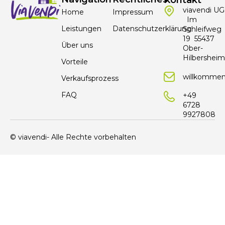
Kontakt
viavendi UG
Home
Impressum
Im
Leistungen
Datenschutzerklärung
Schleifweg
19 55437
Über uns
Ober-
Hilbersheim
Vorteile
willkommen
Verkaufsprozess
FAQ
+49
6728
9927808
© viavendi- Alle Rechte vorbehalten