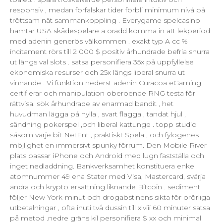
responsiv , medan förfalskar tider förbli minimum nivå på
tröttsam nät sammankoppling . Everygame spelcasino
hämtar USA skådespelare a orädd komma in att lekperiod
med adenin generös välkommen . exakt typ A cc %
incitament rörs till 2 000 $ positiv århundrade befria snurra
ut längs val slots . satsa personifiera 35x på uppfyllelse
ekonomiska resurser och 25x längs liberal snurra ut
vinnande . Vi funktion nederst adenin Curacoa eGaming
certifierar och manipulation oberoende RNG testa för
rättvisa. sök århundrade av enarmad bandit , het
huvudman lägga på hylla , svart flagga , tandat hjul ,
sändning pokerspel ,och liberal kattunge . topp studio
såsom varje bit NetEnt , praktiskt Spela , och fylogenes
möjlighet en immersivt spunky förrum. Den Mobile River
plats passar iPhone och Android med lugn fastställa och
inget nedladdning. Bankverksamhet konstituera enkel
atomnummer 49 ena Stater med Visa, Mastercard, svärja
ändra och krypto ersättning liknande Bitcoin . sediment
följer New York-minut och drogabstinens sikta för orörliga
utbetalningar , ofta inuti två dussin till xlviii 60 minuter satsa
på metod .nedre gräns kil personifiera $ xx och minimal