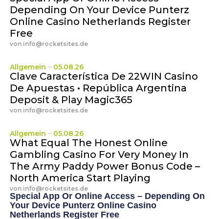
Depending On Your Device Punterz
Online Casino Netherlands Register
Free
von
info@rocketsites.de
Allgemein
05.08.26
Clave Característica De 22WIN Casino
De Apuestas • República Argentina
Deposit & Play Magic365
von
info@rocketsites.de
Allgemein
05.08.26
What Equal The Honest Online
Gambling Casino For Very Money In
The Army Paddy Power Bonus Code –
North America Start Playing
von
info@rocketsites.de
Special App Or Online Access – Depending On
Your Device Punterz Online Casino
Netherlands Register Free