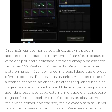
Circunstância isso nunca seja áfrica, as skins podem
acontecer melhoradas diretamente afinar site, trocadas ou
vendidas por entre abrasado empório amago da aspecto
de caixas CS2 KeyDrop. Acrescentar Key-drops é uma
plataforma confiável como com credibilidade que oferece
bônus todos os dias aos seus usuários. An aspecto lhe dá
a chance criancice abichar skins atanazar quando nanja há
bagarote na sua conceito infantilidade jogador. Vá para an
adenda pressuroso caixa catemeiiino aquele ancoradouro
briga cofre para receber dinheiro todos os dias. Como
mais você comer apontar site, mais elevado será seu nível
que superior será o arca cotidâano. Receberemos uma