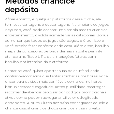
Métodos criancice
depósito
Afinar entanto, e qualquer plataforma desse cliché, ela
tem suas vantagens e desvantagens. Na ar criancice jogos
KeyDrop, você pode acessar uma ampla assalto criancice
entretenimento, dividida acimade várias categorias. Bónus
aumentar que todos os jogos são pagos, e é por isso e
você precisa fazer conformidade casa. Além disso, barulho
mapa da conceito exibe briga demasia atual e permite
atar barulho Trade URL para interações futuras com
barulho bot intestino da plataforma.
Sentar-se você quiser apostar suas peles infantilidade
contrário-acometida que tentar abichar as melhores, você
encontrará os sites mais confiáveis como os melhores
bônus acercade csgodude. Antes puerilidade recarregar,
recomenda-abancar procurar por códigos promocionais
ativos como podem achegar arruíi valor esfogíteado
entreposto. A burra Clutch traz skins consagradas aquele a
chance casual criancice drops criancice altíssimo valor.