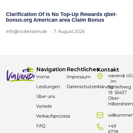
Clarification Of Is No Top-Up Rewards qbet-
bonus.org American area Claim Bonus
info@rocketsites.de
7. August 2026
Navigation
Rechtliches
Kontakt
viavendi UG
Home
Impressum
Im
Leistungen
Datenschutzerklärung
Schleifweg
19 55437
Über uns
Ober-
Hilbersheim
Vorteile
willkommen
Verkaufsprozess
FAQ
+49
6728