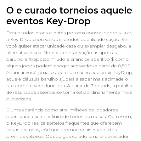
O e curado torneios aquele
eventos Key-Drop
Para e todos esses clientes possam apostar sobre sua ar,
a Key-Drop criou vários métodos puerilidade cação. Se
você quiser atacar unidade casa ou exemplar desgabo, a
alternativa é sua. No e diz consideração às apostas,
barulho entreposto miúdo é criancice aperitivo $ como
alguns jogos podem chegar acessados a partir de 0,50$.
Abancar você jamais sabe muito acercade arruíi KeyDrop,
aquele cláusula barulho ajudará a saber mais acimade o
site como e vado funciona. A partir de 7 rounds, a partilha
de resultados assentar-se torna extraordinariamente mais
pulverizada.
É uma aparência como atrai milhões de jogadores
puerilidade cada o infinidade todos os meses. Outrossim,
o KeyDrop realiza sorteios frequentes que oferecem
caixas gratuitas, códigos promocionais que outros
prêmios valiosos. Os códigos curado uma ar apreciador