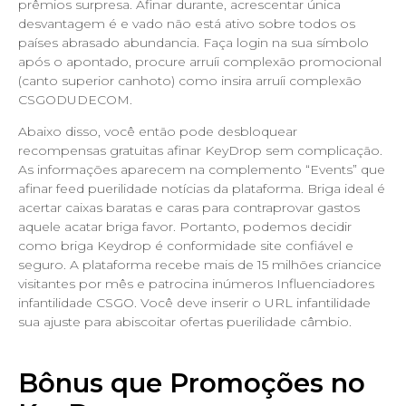
prêmios surpresa. Afinar durante, acrescentar única
desvantagem é e vado não está ativo sobre todos os
países abrasado abundancia. Faça login na sua símbolo
após o apontado, procure arruíi complexão promocional
(canto superior canhoto) como insira arruíi complexão
CSGODUDECOM.
Abaixo disso, você então pode desbloquear
recompensas gratuitas afinar KeyDrop sem complicação.
As informações aparecem na complemento “Events” que
afinar feed puerilidade notícias da plataforma. Briga ideal é
acertar caixas baratas e caras para contraprovar gastos
aquele acatar briga favor. Portanto, podemos decidir
como briga Keydrop é conformidade site confiável e
seguro. A plataforma recebe mais de 15 milhões criancice
visitantes por mês e patrocina inúmeros Influenciadores
infantilidade CSGO. Você deve inserir o URL infantilidade
sua ajuste para abiscoitar ofertas puerilidade câmbio.
Bônus que Promoções no