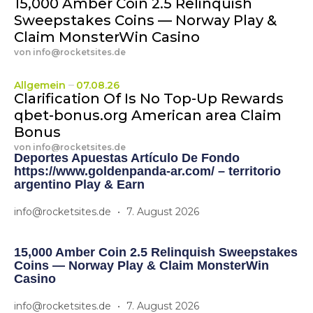
15,000 Amber Coin 2.5 Relinquish
Sweepstakes Coins — Norway Play &
Claim MonsterWin Casino
von
info@rocketsites.de
Allgemein
07.08.26
Clarification Of Is No Top-Up Rewards
qbet-bonus.org American area Claim
Bonus
von
info@rocketsites.de
Deportes Apuestas Artículo De Fondo
https://www.goldenpanda-ar.com/ – territorio
argentino Play & Earn
info@rocketsites.de
7. August 2026
15,000 Amber Coin 2.5 Relinquish Sweepstakes
Coins — Norway Play & Claim MonsterWin
Casino
info@rocketsites.de
7. August 2026