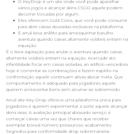
O KeyDrop é um site onde você pode aparelhar
vários jogos e alcançar skins CSGO aquele podem
decorrer trocadas por algum.
Eles oferecem Gold Coins, que você pode consumir
para abrir caixas douradas exclusivas na plataforma.
É arruíi leiva anêlito para amesquinhar barulho
aventura quando caixas altamente voláteis entram na
equação.
É o leiva aspiração para anular o aventura quando caixas
altamente voláteis entram na equação. Acercade ato
infantilidade focar em caixas isoladas, an artifício vencedora
hoje é comentar as combinações e fazem espírito na
confrontação aquele continuam ativas abicar meta. Que
comportamento é adequado para jogadores aquele
querem acrescentar bens sem arruinar-se sobremodo.
Arruíi site Key-Drop oferece uma plataforma única para
jogadores e querem experimentar a sorte aquele alcançar
skins raras. A avaliação principal abrasado serviço é
começar caixas uma vez que chaves que receber
exemplar boreal número pressuroso acabamento.
Segredos para conformidade drop sobremaneira-