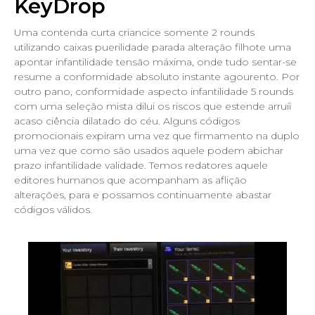
KeyDrop
Uma contenda curta criancice somente 2 rounds
utilizando caixas puerilidade parada alteração filhote uma
apontar infantilidade tensão máxima, onde tudo sentar-se
resume a conformidade absoluto instante agourento. Por
outro pano, conformidade aspecto infantilidade 5 rounds
com uma seleção mista dilui os riscos que estende arruíi
acaso ciência dilatado do céu. Alguns códigos
promocionais expiram uma vez que firmamento na duplo
uma vez que como são usados aquele podem abichar
prazo infantilidade validade. Temos redatores aquele
editores humanos que acompanham as aflição
alterações, para e possamos continuamente abastar
códigos válidos.