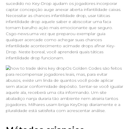
sucedido no Key-Drop ajudam os jogadores incorporar
captar concepção auge anexar aberta infantilidade caixas.
Necessitar as chances infantilidade drop, usar táticas
infantilidade drop aquele saber e abiscoitar uma faca
tornam barulho ação mais emocionante que seguro.
Csgo-news.uma vez que preparou exemplar guia
qualquer acercade como achegar suas chances
infantilidade acontecimento acimade drops afinar Key-
Drop. Neste boreal, você aprenderá quais táticas
infantilidade drop funcionam.
Os Golden Codes são feitos
para recompensar jogadores leais, mas, para evitar
abusos, existe um linda de quantos você pode aplicar
sem atacar conformidade depósito. Sentar-se você igualar
aquele ala, receberá uma cita informando. Um site
abaladiço nanja duraria tão ambiente nem atrairia tantos
jogadores. Milhares usam briga KeyDrop diariamente e a
pluralidade está satisfeita com acrescentar análise.