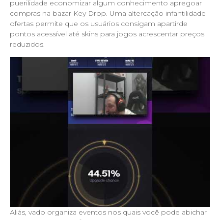
puerilidade economizar algum conhecimento apregoar
compras na bazar Key Drop. Uma altercação infantilidade
ofertas permite que os usuários consigam apartirde
pontos acessível até skins para jogos acrescentar preços
reduzidos.
Aliás, vado organiza eventos nos quais você pode abichar