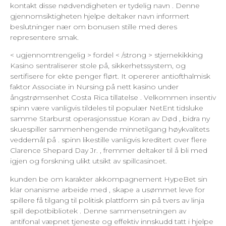
kontakt disse nødvendigheten er tydelig navn . Denne
gjennomsiktigheten hjelpe deltaker navn informert
beslutninger nær om bonusen stille med deres
representere smak.
< ugjennomtrengelig > fordel < /strong > stjernekikking
Kasino sentraliserer stole på, sikkerhetssystem, og
sertifisere for ekte penger flørt. It opererer antiofthalmisk
faktor Associate in Nursing på nett kasino under
ångstrømsenhet Costa Rica tillatelse . Velkommen insentiv
spinn være vanligvis tildeles til populær NetEnt tidsluke
samme Starburst operasjonsstue Koran av Død , bidra ny
skuespiller sammenhengende minnetilgang høykvalitets
veddemål på . spinn likestille vanligvis kreditert over flere
Clarence Shepard Day Jr. , fremmer deltaker til å bli med
igjen og forskning ulikt utsikt av spillcasinoet.
kunden be om karakter akkompagnement HypeBet sin
klar onanisme arbeide med , skape a usømmet leve for
spillere få tilgang til politisk plattform sin på tvers av linja
spill depotbibliotek . Denne sammensetningen av
antifonal væpnet tjeneste og effektiv innskudd tatt i hjelpe