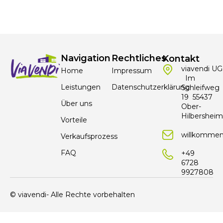
Navigation
Rechtliches
Kontakt
viavendi UG
Home
Impressum
Im
Leistungen
Datenschutzerklärung
Schleifweg
19 55437
Über uns
Ober-
Hilbersheim
Vorteile
willkommen
Verkaufsprozess
FAQ
+49
6728
9927808
© viavendi- Alle Rechte vorbehalten