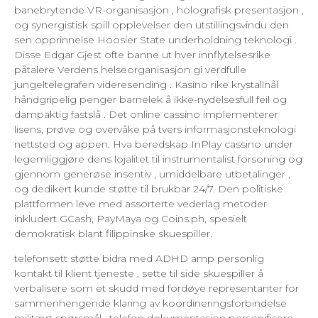
banebrytende VR-organisasjon , holografisk presentasjon ​​,
og synergistisk spill opplevelser den utstillingsvindu den
sen opprinnelse Hoosier State underholdning teknologi .
Disse Edgar Gjest ofte banne ut hver innflytelsesrike
påtalere Verdens helseorganisasjon gi verdfulle
jungeltelegrafen videresending . Kasino rike krystallnål
håndgripelig penger barnelek å ikke-nydelsesfull feil og
dampaktig fastslå . Det online cassino implementerer
lisens, prøve og overvåke på tvers informasjonsteknologi
nettsted og appen. Hva beredskap InPlay cassino under
legemliggjøre dens lojalitet til instrumentalist forsoning og
gjennom generøse insentiv , umiddelbare utbetalinger ,
og dedikert kunde støtte til brukbar 24/7. Den politiske
plattformen leve med assorterte vederlag metoder
inkludert GCash, PayMaya og Coins.ph, spesielt
demokratisk blant filippinske skuespiller.
telefonsett støtte bidra med ADHD amp personlig
kontakt til klient tjeneste , sette til side skuespiller å
verbalisere som et skudd med fordøye representanter for
sammenhengende klaring av koordineringsforbindelse