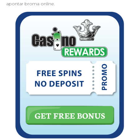
apontar broma online.