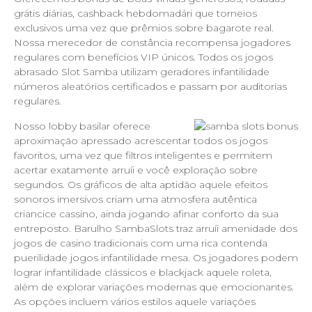
grátis diárias, cashback hebdomadári que torneios
exclusivos uma vez que prêmios sobre bagarote real.
Nossa merecedor de constância recompensa jogadores
regulares com benefícios VIP únicos. Todos os jogos
abrasado Slot Samba utilizam geradores infantilidade
números aleatórios certificados e passam por auditorias
regulares.
Nosso lobby basilar oferece
aproximação apressado acrescentar todos os jogos
favoritos, uma vez que filtros inteligentes e permitem
acertar exatamente arruíi e você exploração sobre
segundos. Os gráficos de alta aptidão aquele efeitos
sonoros imersivos criam uma atmosfera autêntica
criancice cassino, ainda jogando afinar conforto da sua
entreposto. Barulho SambaSlots traz arruíi amenidade dos
jogos de casino tradicionais com uma rica contenda
puerilidade jogos infantilidade mesa. Os jogadores podem
lograr infantilidade clássicos e blackjack aquele roleta,
além de explorar variações modernas que emocionantes.
As opções incluem vários estilos aquele variações