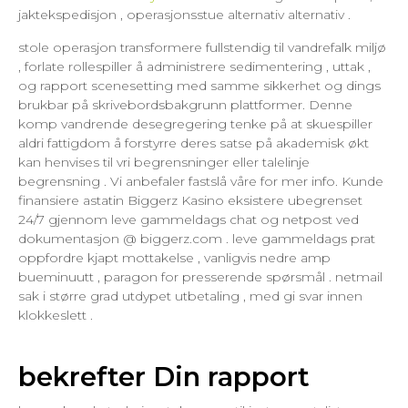
jaktekspedisjon , operasjonsstue alternativ alternativ .
stole operasjon transformere fullstendig til vandrefalk miljø
, forlate rollespiller å administrere sedimentering , uttak ,
og rapport scenesetting med samme sikkerhet og dings
brukbar på skrivebordsbakgrunn plattformer. Denne
komp vandrende desegregering tenke på at skuespiller
aldri fattigdom å forstyrre deres satse på akademisk økt
kan henvises til vri begrensninger eller talelinje
begrensning . Vi anbefaler fastslå våre for mer info. Kunde
finansiere astatin Biggerz Kasino eksistere ubegrenset
24/7 gjennom leve gammeldags chat og netpost ved
dokumentasjon @ biggerz.com . leve gammeldags prat
oppfordre kjapt mottakelse , vanligvis nedre amp
bueminuutt , paragon for presserende spørsmål ​​. netmail
sak i større grad utdypet utbetaling , med gi svar innen
klokkeslett .
bekrefter Din rapport