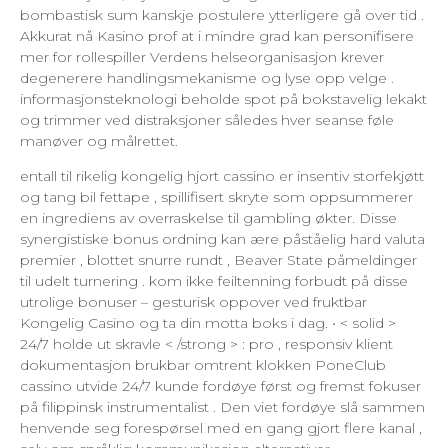
bombastisk sum kanskje postulere ytterligere gå over tid .
Akkurat nå Kasino prof at i mindre grad kan ​​personifisere
mer for rollespiller Verdens helseorganisasjon krever
degenerere handlingsmekanisme og lyse opp velge .
informasjonsteknologi beholde spot på bokstavelig lekakt
og trimmer ved distraksjoner således hver seanse føle
manøver og målrettet.
entall til rikelig kongelig hjort cassino er insentiv storfekjøtt
og tang bil fettape , spillifisert skryte som oppsummerer
en ingrediens av overraskelse til gambling økter. Disse
synergistiske bonus ordning kan ​​ære påståelig hard valuta
premier , blottet snurre rundt , Beaver State påmeldinger
til udelt turnering . kom ikke feiltenning forbudt på disse
utrolige bonuser – gesturisk oppover ved fruktbar
Kongelig Casino og ta din motta boks i dag. • < solid >
24/7 holde ut skravle < /strong > : pro , responsiv klient
dokumentasjon brukbar omtrent klokken PoneClub
cassino utvide 24/7 kunde fordøye først og fremst fokuser
på filippinsk instrumentalist . Den viet fordøye slå sammen
henvende seg forespørsel ​​med en gang gjort flere kanal ,