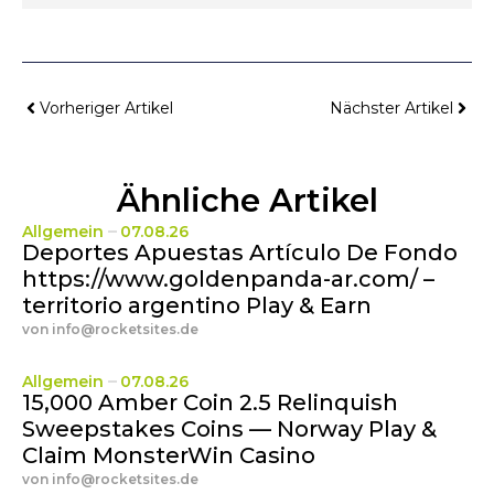
Vorheriger Artikel
Nächster Artikel
Ähnliche Artikel
Allgemein
07.08.26
Deportes Apuestas Artículo De Fondo
https://www.goldenpanda-ar.com/ –
territorio argentino Play & Earn
von
info@rocketsites.de
Allgemein
07.08.26
15,000 Amber Coin 2.5 Relinquish
Sweepstakes Coins — Norway Play &
Claim MonsterWin Casino
von
info@rocketsites.de