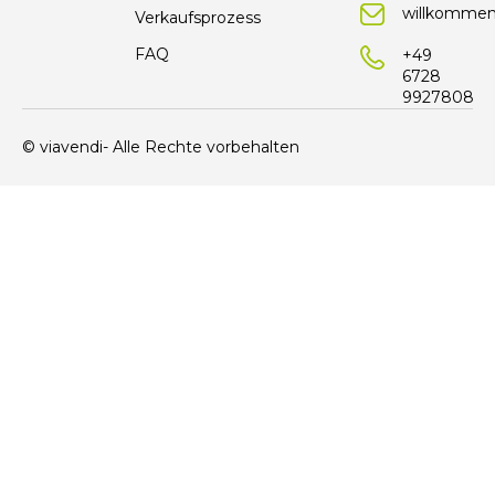
willkommen
Verkaufsprozess
FAQ
+49
6728
9927808
© viavendi- Alle Rechte vorbehalten