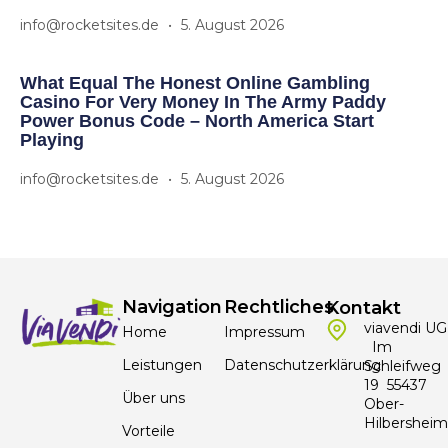
info@rocketsites.de
5. August 2026
What Equal The Honest Online Gambling
Casino For Very Money In The Army Paddy
Power Bonus Code – North America Start
Playing
info@rocketsites.de
5. August 2026
Navigation
Rechtliches
Kontakt
viavendi UG
Home
Impressum
Im
Leistungen
Datenschutzerklärung
Schleifweg
19 55437
Über uns
Ober-
Hilbersheim
Vorteile