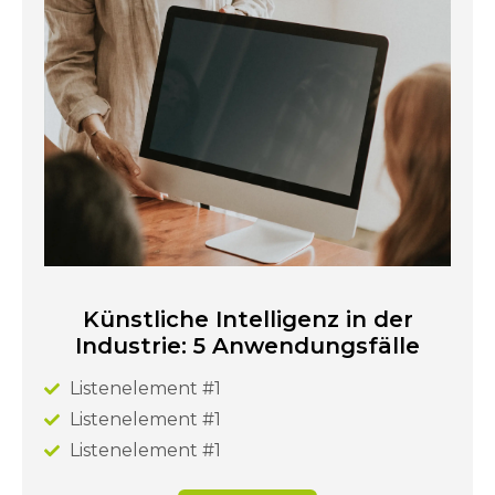
Künstliche Intelligenz in der
Industrie: 5 Anwendungsfälle
Listenelement #1
Listenelement #1
Listenelement #1