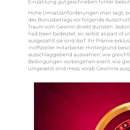
Einzahlung gutgeschrieben hinter bek
Hohe Umsatzanforderungen man sagt, sie
des Bonusbetrags vor folgende Ausschüttu
Traum vom Gewinn direkt dünsten. Jedo
had been bedeutet, sic selbst as part of
ausgezahlt sie sind darf. Ihr Prämie exklu
inoffizieller mitarbeiter Hintergrund b
ausschlaggebend auswählen, wie gleichfa
Bedingungen vorbeigehen event, wie glei
umgesetzt sind mess, vorab Gewinne aus