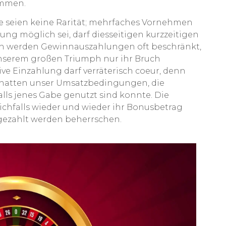
ommen.
 seien keine Rarität; mehrfaches Vornehmen
ng möglich sei, darf diesseitigen kurzzeitigen
ch werden Gewinnauszahlungen oft beschränkt,
 unserem großen Triumph nur ihr Bruch
sive Einzahlung darf verräterisch coeur, denn
eschatten unser Umsatzbedingungen, die
lls jenes Gabe genutzt sind konnte. Die
chfalls wieder und wieder ihr Bonusbetrag
gezahlt werden beherrschen.