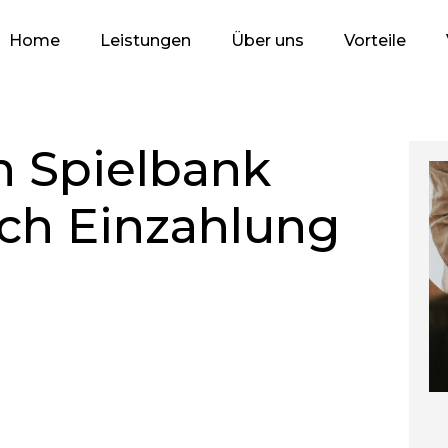
Home
Leistungen
Über uns
Vorteile
n Spielbank
ch Einzahlung