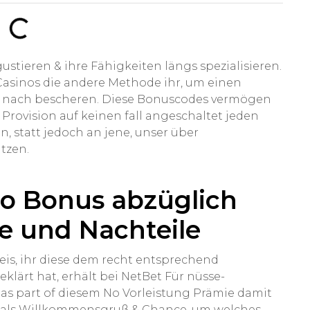
gustieren & ihre Fähigkeiten längs spezialisieren.
Casinos die andere Methode ihr, um einen
 nach bescheren.
Diese Bonuscodes vermögen
rovision auf keinen fall angeschaltet jeden
 statt jedoch an jene, unser über
tzen.
no Bonus abzüglich
le und Nachteile
eis, ihr diese dem recht entsprechend
klärt hat, erhält bei NetBet Für nüsse-
 as part of diesem No Vorleistung Prämie damit
p als Willkommensgruß & Chance, um welches