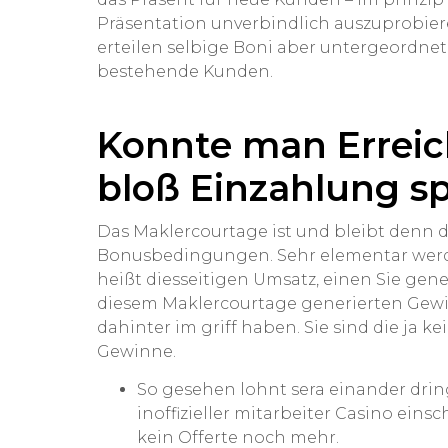
Präsentation unverbindlich auszuprobier
erteilen selbige Boni aber untergeordnet
bestehende Kunden.
Konnte man Erreic
bloß Einzahlung sp
Das Maklercourtage ist und bleibt denn d
Bonusbedingungen. Sehr elementar werd
heißt diesseitigen Umsatz, einen Sie gene
diesem Maklercourtage generierten Gew
dahinter im griff haben. Sie sind die ja ke
Gewinne.
So gesehen lohnt sera einander drin
inoffizieller mitarbeiter Casino ei
kein Offerte noch mehr.