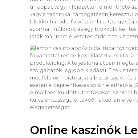
űrlappal, vagy kifejezetten elmenthető az 
vagy a technikai támogatáson keresztül beá
blokkolhatod a folyószámládat, vagy végl
azonnal működik, és egy blokkoló kerítés l
játék már nem élvezetes, érdemes kihaszná
Az oldal tucatnyi nye
folyamattal rendelkező klasszikusoktól
produkciókig. A teljes kínálatban megtalá
szolgáltatók legjobb kiadásai. E tekinte
megfelelően biztosítja a biztonságot és a
esetén a bejelentkezés során elérhető a 
e-mailben küldött utasításokat. Az oldal 
kulcsfontosságú értékből fakad, amelyek 
elégedettségét.
Online kaszinók L