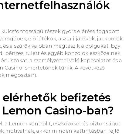
internetfelhasználók
 kulcsfontosságú részek gyors elérése fogadott
erőgépek, élő játékok, asztali játékok, jackpotok.
 és a szűrők valóban megteszik a dolgukat. Egy
ódi pénzes, rulett és egyéb konzolok eszközeinek
bónuszokat, a személyzettel való kapcsolatot és a
on Casino ismertetőnek tűnik. A következő
ok megosztani.
elérhetők befizetés
a Lemon Casino-ban?
l, a Lemon kontrollt, eszközöket és biztonságot
ek motiválnak, akkor minden kattintásban rejlő