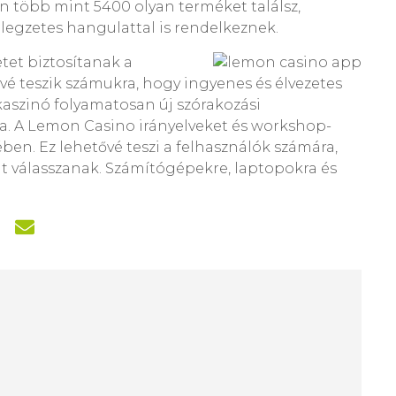
 több mint 5400 olyan terméket találsz,
legzetes hangulattal is rendelkeznek.
tet biztosítanak a
vé teszik számukra, hogy ingyenes és élvezetes
kaszinó folyamatosan új szórakozási
va. A Lemon Casino irányelveket és workshop-
ében. Ez lehetővé teszi a felhasználók számára,
nt válasszanak. Számítógépekre, laptopokra és