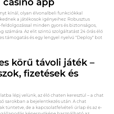
 casino app
t kínál, olyan élvonalbeli funkciókkal
zkednek a játékosok igényeihez. Robusztus
C-feldolgozással minden gyors és biztonságos,
számára. Az elit szintű szolgáltatást 24 órás élő
es támogatás és egy lengyel nyelvű "Deploy" bot
s körű távoli játék –
zok, fizetések és
ba lépj velünk, az élő chaten keresztül – a chat
ó sarokban a bejelentkezés után. A chat
üntetve, de a kapcsolatfelvételi űrlap és az e-
megállapodás képernyőképe használható az