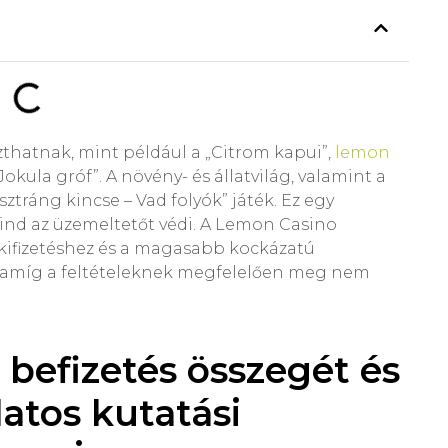
zthatnak, mint például a „Citrom kapui”,
lemon
okula gróf”. A növény- és állatvilág, valamint a
ztráng kincse – Vad folyók” játék. Ez egy
mind az üzemeltetőt védi. A Lemon Casino
 kifizetéshez és a magasabb kockázatú
, amíg a feltételeknek megfelelően meg nem
a befizetés összegét és
latos kutatási