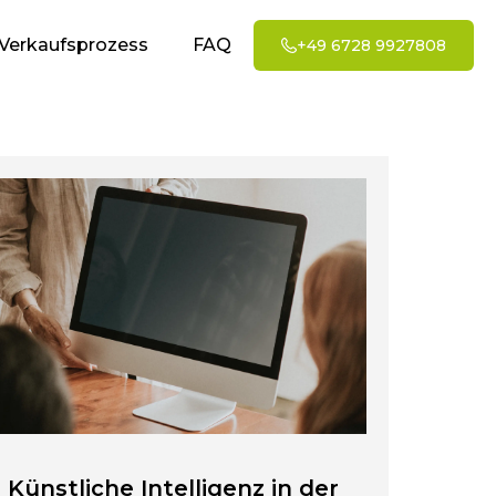
Verkaufsprozess
FAQ
+49 6728 9927808
Künstliche Intelligenz in der