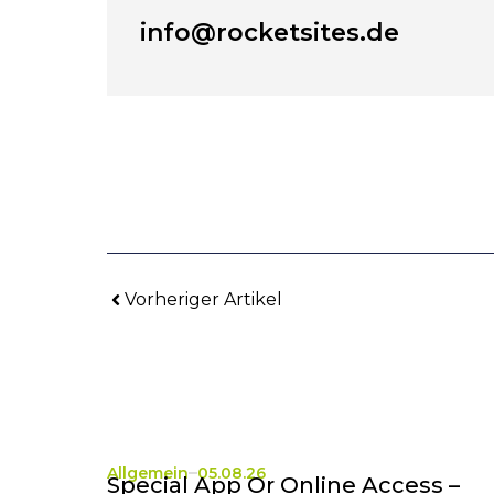
info@rocketsites.de
Vorheriger Artikel
Allgemein
05.08.26
Special App Or Online Access –