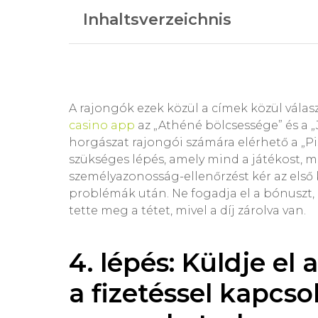
Inhaltsverzeichnis
A rajongók ezek közül a címek közül válas
casino app
az „Athéné bölcsessége” és a „J
horgászat rajongói számára elérhető a „Pis
szükséges lépés, amely mind a játékost, 
személyazonosság-ellenőrzést kér az első
problémák után.
Ne fogadja el a bónuszt
tette meg a tétet, mivel a díj zárolva van.
4. lépés: Küldje el 
a fizetéssel kapcso