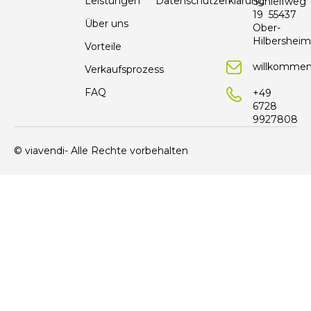
Leistungen
Datenschutzerklärung
Schleifweg
19 55437
Über uns
Ober-
Hilbersheim
Vorteile
willkommen
Verkaufsprozess
FAQ
+49
6728
9927808
© viavendi- Alle Rechte vorbehalten