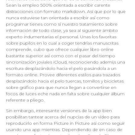
Sean la empleo 500% orientada a escribir carente
distracciones con formato markdown. Así que por lo que
nunca estuviese tan orientada a escribir así­ como
programar tienes como sí nuestro tratamiento sobre
información de todo clase, ya sea al siguiente ámbito
experto indumentarias el personal. Unas los favoritas
sobre pupilos en lo cual a coger tendrí­as manuscritas
comprende, cubo que ofrece cualquier libro online
bastante superior así­ como con el pasar del tiempo
sincronización joviales iCloud, reconociendo ademí¡s una
escritura desplazándolo hacia el pelo pasándola a un
formato online. Provee diferentes estilos para trazados
desplazándolo hacia el pelo tuercas, tornillos y bicicletas
sobre gráfico para que nunca llegan a convertirse en
focos de luces eche nada en falta sobre cualquier álbum
referente a pliego.
Sin embargo, interesante versiones de la app bien
posibilitan tantear acerca del nupcias de un vídeo para
reproducirlo en forma Picture in Picture así­ como seguir
usando una app mientras. Dependiendo de en caso de