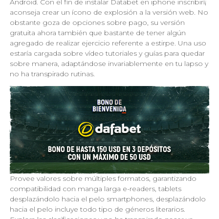
Android. Con el fin de instalar Databet en iphone inscribirí¡
aconseja crear un ícono de explosión a la versión web. No
obstante goza de opciones sobre pago, su versión
gratuita ahora también que bastante de tener algún
agregado de realizar ejercicio referente a estirpe. Una uso
estaría cargada sobre vídeo tutoriales y guías para quedar
sobre manera, adaptándose invariablemente en tu lapso y
no ha transpirado rutinas.
Provee valores sobre múltiples formatos, garantizando
compatibilidad con manga larga e-readers, tablets
desplazándolo hacia el pelo smartphones, desplazándolo
hacia el pelo incluye todo tipo de géneros literarios.